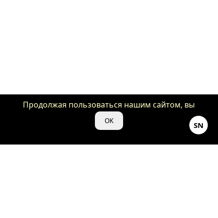
Продолжая пользоваться нашим сайтом, вы
даете нам свое согласие на использование
OK
SN
файлов cookie для аналитики и рекламы.