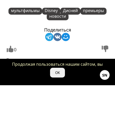
мультфильмы
Disney
Дисней
премьеры
новости
Поделиться
0
Вам может понравиться:
Продолжая пользоваться нашим сайтом, вы
даете нам свое согласие на использование
OK
SN
файлов cookie для аналитики и рекламы.
Стало известно, чем болели
Вышел трейлер новог
бы принцессы Disney в
сезона «Харли Квин»