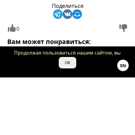
Поделиться
0
Вам может понравиться:
Продолжая пользоваться нашим сайтом, вы
даете нам свое согласие на использование
OK
SN
файлов cookie для аналитики и рекламы.
5 фильмов, которые стоит
5 мест, где можно вст
посмотреть, если
Рождество, как в кул
понравился «Проект «Конец
рождественских филь
света»