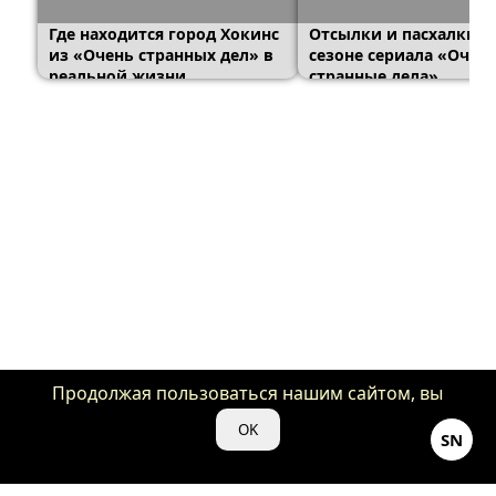
Где находится город Хокинс
Отсылки и пасхалки в
из «Очень странных дел» в
сезоне сериала «Очен
реальной жизни
странные дела»
Продолжая пользоваться нашим сайтом, вы
даете нам свое согласие на использование
OK
SN
файлов cookie для аналитики и рекламы.