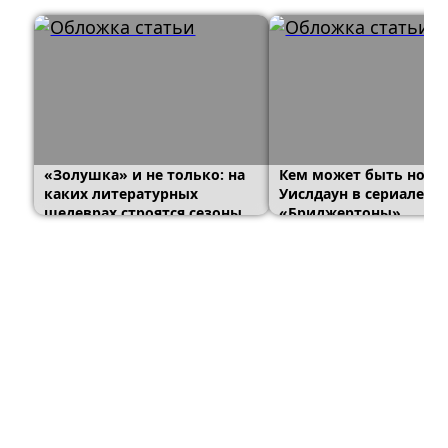
«Золушка» и не только: на
Кем может быть нова
каких литературных
Уислдаун в сериале
шедеврах строятся сезоны
«Бриджертоны»
«Бриджертонов»