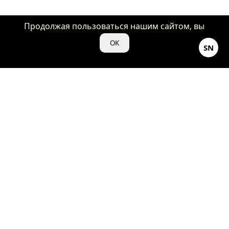
Продолжая пользоваться нашим сайтом, вы
даете нам свое согласие на использование
OK
SN
файлов cookie для аналитики и рекламы.
©Кино-Душнила ♡ 2024
18+
Весь контент, представленный на нашем сайте «kino-
dushnila.ru», является объектом авторского права и
защищен законом.