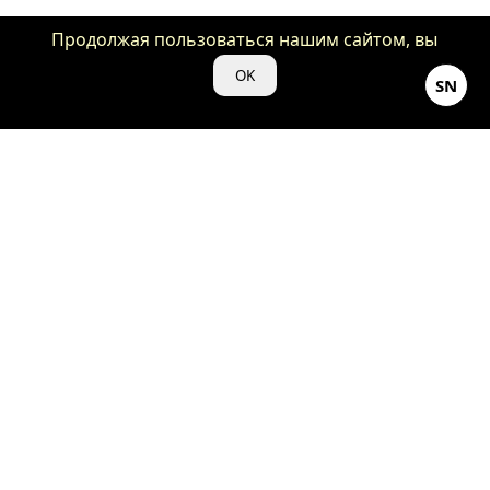
Продолжая пользоваться нашим сайтом, вы
даете нам свое согласие на использование
OK
SN
файлов cookie для аналитики и рекламы.
©Кино-Душнила ♡ 2024
18+
Весь контент, представленный на нашем сайте «kino-
dushnila.ru», является объектом авторского права и
защищен законом.