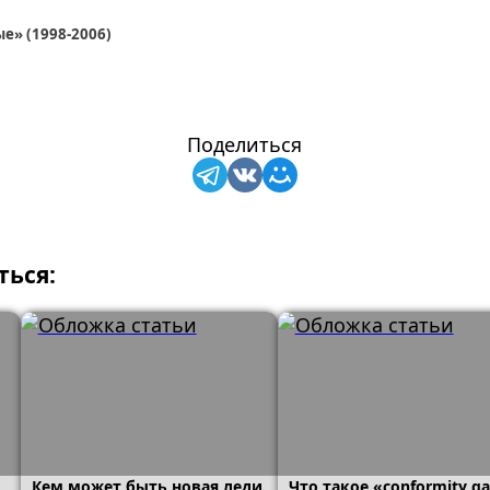
е» (1998-2006)
Поделиться
ться:
Кем может быть новая леди
Что такое «conformity ga