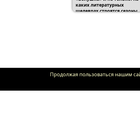
каких литературных
шедеврах строятся сезоны
«Бриджертонов»
Продолжая пользоваться нашим сайт