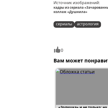
Источник изображений:
кадры из сериала «Зачарованны
коллаж «Душнила»
сериалы
астрология
0
Вам может понрави
«Золушка» и не только: на