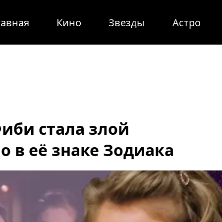
лавная
Кино
Звезды
Астро
иби стала злой
о в её знаке Зодиака