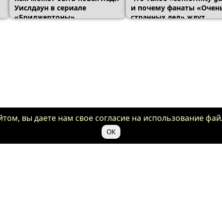
Уислдаун в сериале
и почему фанаты «Очен
«Бриджертоны»
странных дел» ждут
альтернативный финал
ом, вы даете нам свое согласие на использование файл
OK