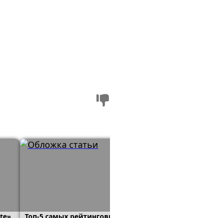
te»
Топ-5 самых рейтинговых
Где находится город 