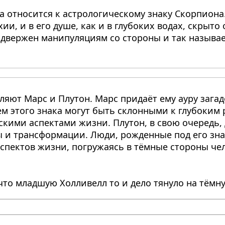
а относится к астрологическому знаку Скорпиона
и, и в его душе, как и в глубоких водах, скрыто
одвержен манипуляциям со стороны и так называ
яют Марс и Плутон. Марс придаёт ему ауру загад
м этого знака могут быть склонными к глубоким
кими аспектами жизни. Плутон, в свою очередь,
 и трансформации. Люди, рожденные под его знак
спектов жизни, погружаясь в тёмные стороны че
 что младшую Холливелл то и дело тянуло на тёмн