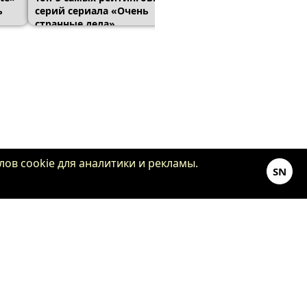
ь
серий сериала «Очень
из «Очень странных д
странные дела»
реальной жизни
ов cookie для аналитики и рекламы.
SN