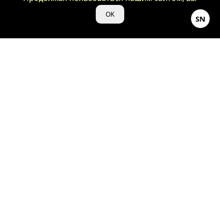
даете нам свое согласие на использование
OK
SN
файлов cookie для аналитики и рекламы.
©Кино-Душнила ♡ 2024
18+
Весь контент, представленный на нашем сайте «kino-
dushnila.ru», является объектом авторского права и
защищен законом.
О нас