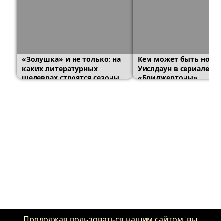
«Золушка» и не только: на
Кем может быть нова
каких литературных
Уислдаун в сериале
шедеврах строятся сезоны
«Бриджертоны»
«Бриджертонов»
Продолжая пользоваться нашим сайтом, вы