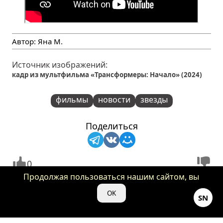
Автор:
Яна М.
Источник изображений:
кадр из мультфильма «Трансформеры: Начало» (2024)
фильмы
новости
звезды
Поделиться
0
Продолжая пользоваться нашим сайтом, вы
Вам может понравиться:
даете нам свое согласие на использование
OK
SN
файлов cookie для аналитики и рекламы.