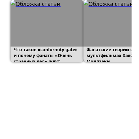
Что такое «conformity gate»
Фанатские теории о
и почему фанаты «Очень
мультфильмах Хаяо
странных дел» ждут
Миядзаки
альтернативный финал