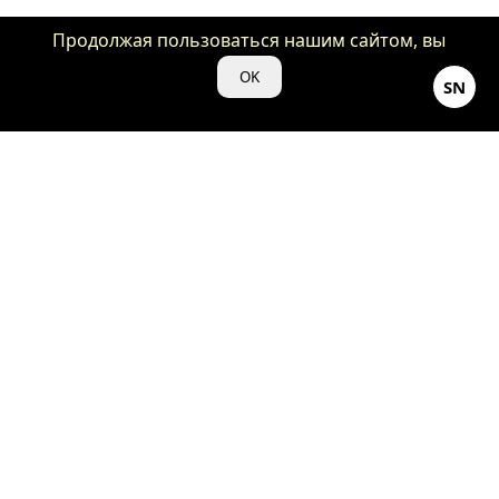
Продолжая пользоваться нашим сайтом, вы
даете нам свое согласие на использование
OK
SN
файлов cookie для аналитики и рекламы.
©Кино-Душнила ♡ 2024
18+
Весь контент, представленный на нашем сайте «kino-
dushnila.ru», является объектом авторского права и
защищен законом.