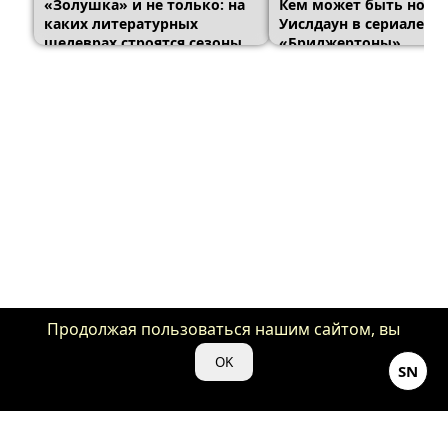
«Золушка» и не только: на
Кем может быть нова
каких литературных
Уислдаун в сериале
шедеврах строятся сезоны
«Бриджертоны»
«Бриджертонов»
Продолжая пользоваться нашим сайтом, вы
даете нам свое согласие на использование
OK
SN
файлов cookie для аналитики и рекламы.