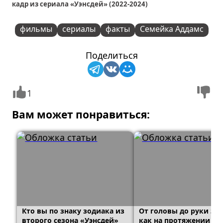
кадр из сериала «Уэнсдей» (2022-2024)
фильмы
сериалы
факты
Семейка Аддамс
Поделиться
1
Вам может понравиться:
Кто вы по знаку зодиака из
От головы до руки зло
второго сезона «Уэнсдей»
как на протяжении ве