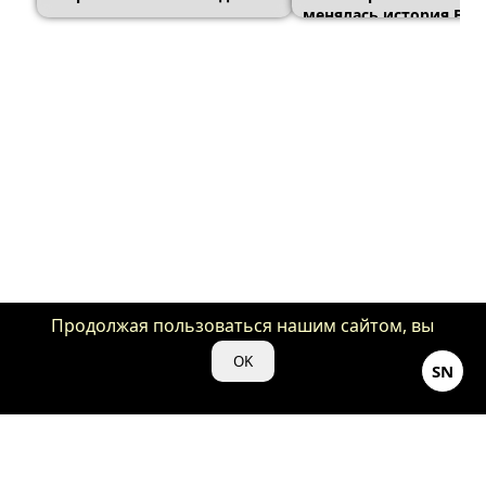
менялась история Вещ
«Семейки Аддамсов»
Продолжая пользоваться нашим сайтом, вы
даете нам свое согласие на использование
OK
SN
файлов cookie для аналитики и рекламы.