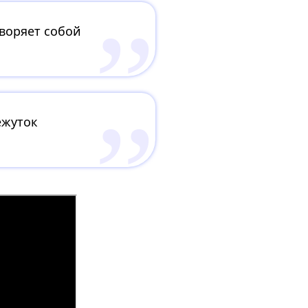
творяет собой
ежуток