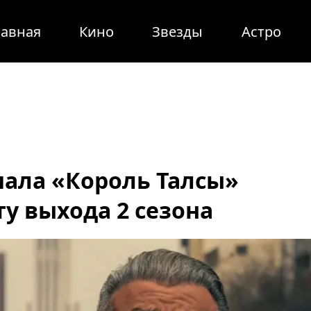
лавная
Кино
Звезды
Астро
иала «Король Талсы»
у выхода 2 сезона