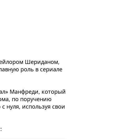
Тейлором Шериданом,
лавную роль в сериале
рал» Манфреди, который
хома, по поручению
с нуля, используя свои
: