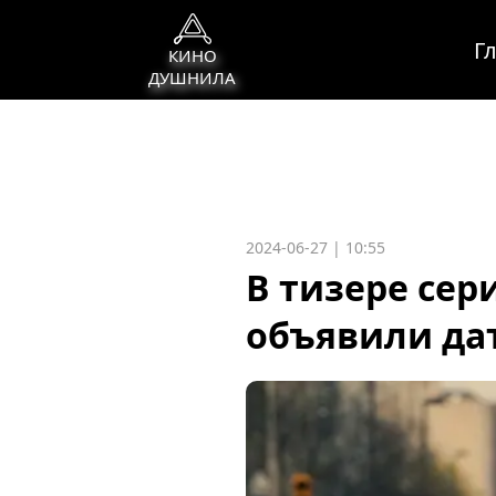
Г
КИНО
ДУШНИЛА
2024-06-27 | 10:55
В тизере сер
объявили дат