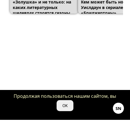
«Золушка» и не только: на
Кем может быть нова
каких литературных
Уислдаун в сериале
шедеврах строятся сезоны
«Бриджертоны»
«Бриджертонов»
Продолжая пользоваться нашим сайтом, вы
даете нам свое согласие на использование
OK
SN
файлов cookie для аналитики и рекламы.