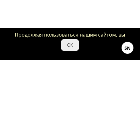
Продолжая пользоваться нашим сайтом, вы
даете нам свое согласие на использование
OK
SN
файлов cookie для аналитики и рекламы.
©Кино-Душнила ♡ 2024
18+