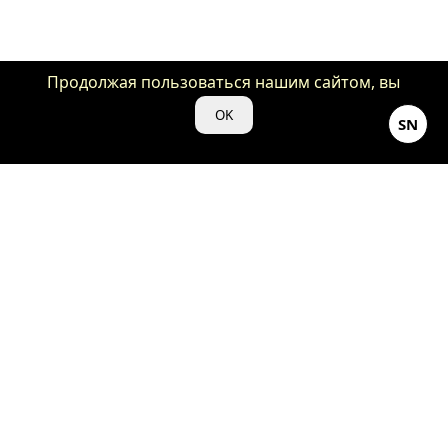
Продолжая пользоваться нашим сайтом, вы
даете нам свое согласие на использование
OK
SN
файлов cookie для аналитики и рекламы.
©Кино-Душнила ♡ 2024
18+
Весь контент, представленный на нашем сайте «kino-
dushnila.ru», является объектом авторского права и