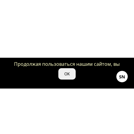
Продолжая пользоваться нашим сайтом, вы
даете нам свое согласие на использование
OK
SN
файлов cookie для аналитики и рекламы.