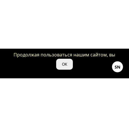
Продолжая пользоваться нашим сайтом, вы
даете нам свое согласие на использование
OK
SN
файлов cookie для аналитики и рекламы.