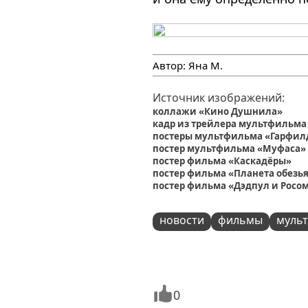
Автор:
Яна М.
Источник изображений:
коллажи «Кино Душнила»
кадр из трейлера мультфильма 
постеры мультфильма «Гарфил
постер мультфильма «Муфаса»
постер фильма «Каскадёры»
постер фильма «Планета обезья
постер фильма «Дэдпул и Росо
новости
фильмы
муль
0