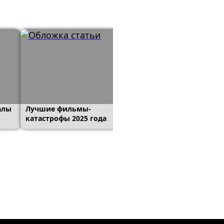
алы
Лучшие фильмы-
5 актеров, которые
катастрофы 2025 года
вернулись к своим
культовым ролям спу
больше 20 лет