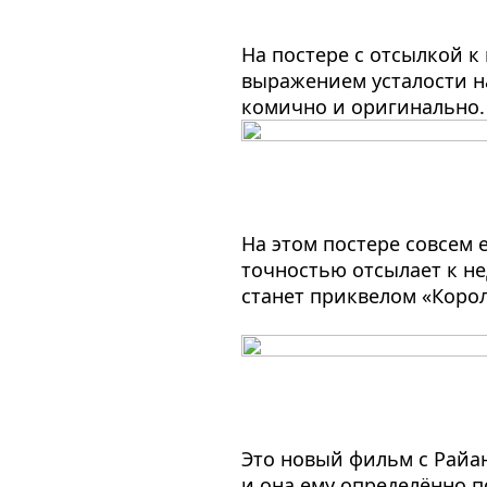
На постере с отсылкой 
выражением усталости на
комично и оригинально.
На этом постере совсем 
точностью отсылает к н
станет приквелом «Корол
Это новый фильм с Райан
и она ему определённо п