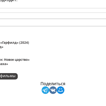
«Гарфилд» (2024)
д»
н: Новое царство»
маха»
тфильмы
Поделиться