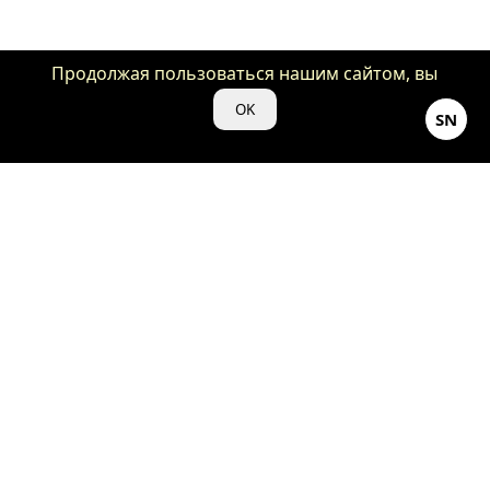
Продолжая пользоваться нашим сайтом, вы
даете нам свое согласие на использование
OK
SN
файлов cookie для аналитики и рекламы.
©Кино-Душнила ♡ 2024
18+
Весь контент, представленный на нашем сайте «kino-
dushnila.ru», является объектом авторского права и