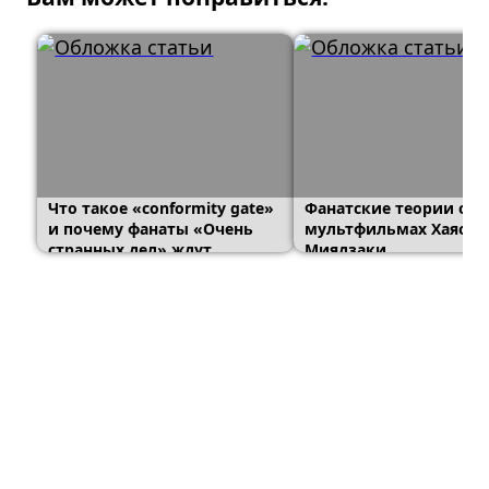
Что такое «conformity gate»
Фанатские теории о
и почему фанаты «Очень
мультфильмах Хаяо
странных дел» ждут
Миядзаки
альтернативный финал