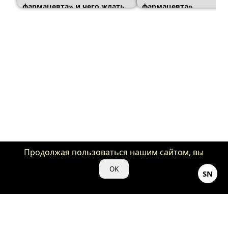
фармацевта» и чего ждать
фармацевта»
от третьего
Продолжая пользоваться нашим сайтом, вы
даете нам свое согласие на использование
OK
SN
файлов cookie для аналитики и рекламы.