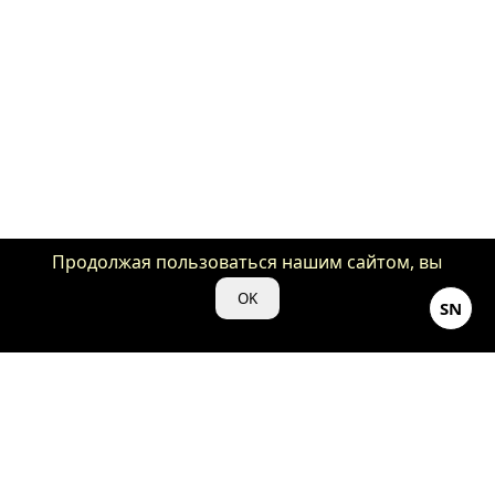
Продолжая пользоваться нашим сайтом, вы
даете нам свое согласие на использование
OK
SN
файлов cookie для аналитики и рекламы.