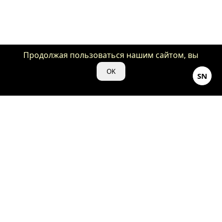
Продолжая пользоваться нашим сайтом, вы
даете нам свое согласие на использование
OK
SN
файлов cookie для аналитики и рекламы.
©Кино-Душнила ♡ 2024
18+