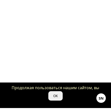
Продолжая пользоваться нашим сайтом, вы
даете нам свое согласие на использование
OK
SN
файлов cookie для аналитики и рекламы.